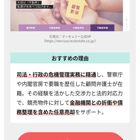
引用元：マーキュリー公式HP
（https://mercury-realestate.co.jp/）
おすすめの理由
司法・行政の危機管理実務に精通
し、警察庁
や内閣官房で要職を歴任した顧問弁護士が在
籍。その経験を活かした交渉力と法的対応力
で、競売物件に対して
金融機関との折衝や債
務整理を含めた任意売却
をサポート。