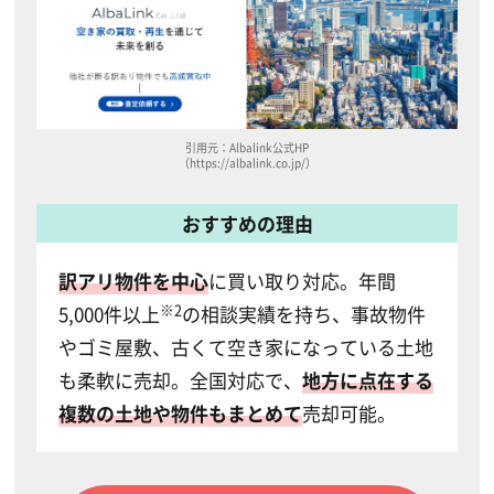
引用元：Albalink公式HP
（https://albalink.co.jp/）
おすすめの理由
訳アリ物件を中心
に買い取り対応。年間
※2
5,000件以上
の相談実績を持ち、事故物件
やゴミ屋敷、古くて空き家になっている土地
も柔軟に売却。全国対応で、
地方に点在する
複数の土地や物件もまとめて
売却可能。