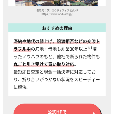
引用元：ランロウドオフィス公式HP
（https://www.land-lord.jp/）
おすすめの理由
滞納や地代の値上げ、譲渡拒否などの交渉ト
※1
ラブル中
の底地・借地も創業30年以上
培
ったノウハウのもと、他社で断られた物件も
丸ごと引き受けて買い取り対応
。
最短即日査定と現金一括決済に対応してお
り、折り合いがつかない状況をスピーディー
に解決。
公式HPで